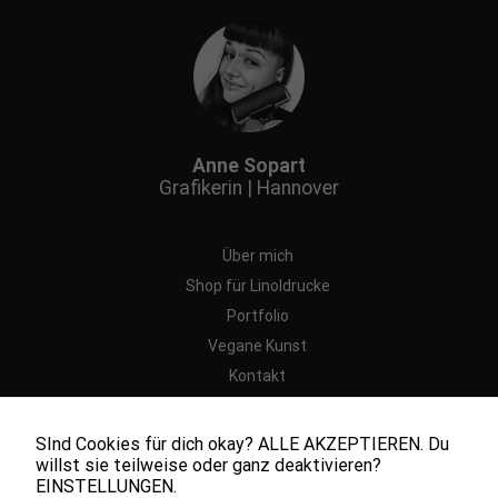
Anne Sopart
Grafikerin | Hannover
Über mich
Shop für Linoldrucke
Portfolio
Vegane Kunst
Kontakt
SInd Cookies für dich okay? ALLE AKZEPTIEREN. Du
Impressum
willst sie teilweise oder ganz deaktivieren?
Allgemeine Geschäftsbedingungen
EINSTELLUNGEN.