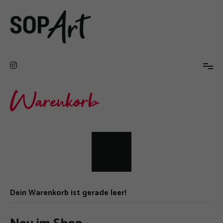
Zum
Inhalt
springen
SopArt
Portfolio von Anne Sopart
Warenkorb
Dein Warenkorb ist gerade leer!