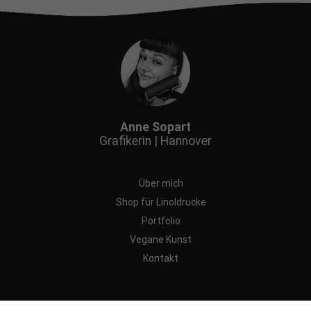
Erfahrungen
Damit meine
Website
während
deines
Besuchs so
gut wie
möglich
funktioniert.
Wenn du
Anne Sopart
diese
Grafikerin | Hannover
Cookies
ablehnst,
verschwinden
Über mich
eventuell
Shop für Linoldrucke
einige
Funktionen
Portfolio
von der
Vegane Kunst
Website.
Kontakt
Marketing
Indem du
Impressum