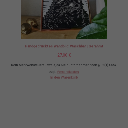
Notwendig
Diese
Cookies
sind nicht
Handgedrucktes Wandbild: Waschbär | Gerahmt
optional.
Die Website
27,00
€
braucht sie.
Kein Mehrwertsteuerausweis, da Kleinunternehmer nach §19 (1) UStG.
zzgl.
Versandkosten
In den Warenkorb
Statistik
Das hilft mir,
die
Funktionalität
der Website
zu
verbessern.