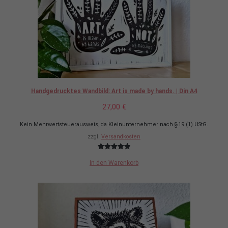
Handgedrucktes Wandbild: Art is made by hands. | Din A4
27,00
€
Kein Mehrwertsteuerausweis, da Kleinunternehmer nach §19 (1) UStG.
zzgl.
Versandkosten
Bewertet mit
1
In den Warenkorb
5.00
von 5,
basierend
auf
Kundenbewertung